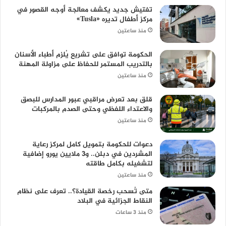
تفتيش جديد يكشف معالجة أوجه القصور في
مركز أطفال تديره «Tusla»
منذ ساعتين
الحكومة توافق على تشريع يُلزم أطباء الأسنان
بالتدريب المستمر للحفاظ على مزاولة المهنة
منذ ساعتين
قلق بعد تعرض مراقبي عبور المدارس للبصق
والاعتداء اللفظي وحتى الصدم بالمركبات
منذ ساعتين
دعوات للحكومة بتمويل كامل لمركز رعاية
المشردين في دبلن.. و3 ملايين يورو إضافية
لتشغيله بكامل طاقته
منذ ساعتين
متى تُسحب رخصة القيادة؟.. تعرف على نظام
النقاط الجزائية في البلاد
منذ 3 ساعات