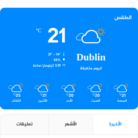
الطقس
21
℃
Dublin
21º - 14º
54%
3.91 كيلومتر/ساعة
غيوم متفرقة
25
21
20
20
21
℃
℃
℃
℃
℃
الجمعة
السبت
الأحد
الأثنين
الثلاثاء
الأخيرة
الأشهر
تعليقات