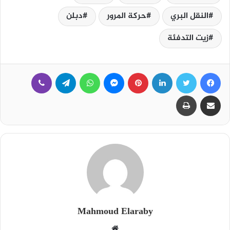
النقل البري
حركة المرور
دبلن
زيت التدفئة
فيسبوك
تويتر
لينكدإن
بينتيريست
ماسنجر
واتساب
تيلقرام
ڤايبر
مشاركة عبر البريد
طباعة
Mahmoud Elaraby
م