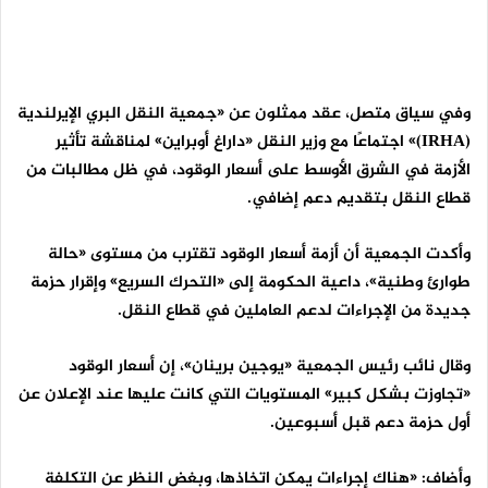
وفي سياق متصل، عقد ممثلون عن «جمعية النقل البري الإيرلندية
(
IRHA
)» اجتماعًا مع وزير النقل «داراغ أوبراين» لمناقشة تأثير
الأزمة في الشرق الأوسط على أسعار الوقود، في ظل مطالبات من
قطاع النقل بتقديم دعم إضافي.
وأكدت الجمعية أن أزمة أسعار الوقود تقترب من مستوى «حالة
طوارئ وطنية»، داعية الحكومة إلى «التحرك السريع» وإقرار حزمة
جديدة من الإجراءات لدعم العاملين في قطاع النقل.
وقال نائب رئيس الجمعية «يوجين برينان»، إن أسعار الوقود
«تجاوزت بشكل كبير» المستويات التي كانت عليها عند الإعلان عن
أول حزمة دعم قبل أسبوعين.
وأضاف: «هناك إجراءات يمكن اتخاذها، وبغض النظر عن التكلفة