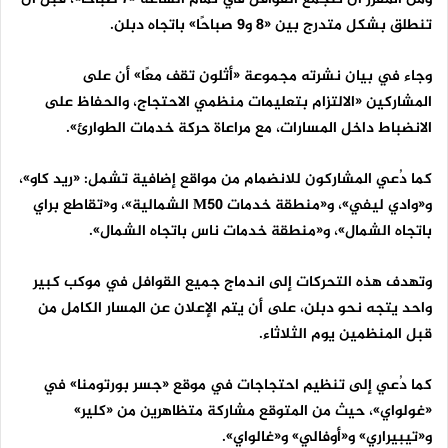
تنطلق بشكل متدرج بين «8 و9 صباحًا» باتجاه دبلن.
وجاء في بيان نشرته مجموعة «أثلون تقف معًا» أن على
المشاركين «الالتزام بتعليمات منظمي الاحتجاج، والحفاظ على
الانضباط داخل المسارات، مع مراعاة حركة خدمات الطوارئ».
كما دُعي المشاركون للانضمام من مواقع إضافية تشمل: «ريد كاو»،
و«وادي ليفي»، و«منطقة خدمات
M50
الشمالية»، و«تقاطع براي
باتجاه الشمال»، و«منطقة خدمات ناس باتجاه الشمال».
وتهدف هذه التحركات إلى اندماج جميع القوافل في موكب كبير
واحد يتجه نحو دبلن، على أن يتم الإعلان عن المسار الكامل من
قبل المنظمين يوم الثلاثاء.
كما دُعي إلى تنظيم احتجاجات في موقع «جسر بورتومنا» في
«غولواي»، حيث من المتوقع مشاركة متظاهرين من «كلير»
و«تيبيراري» و«أوفالي» و«غالواي».