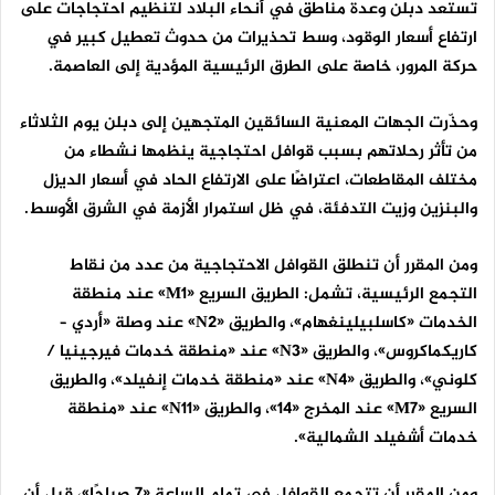
تستعد دبلن وعدة مناطق في أنحاء البلاد لتنظيم احتجاجات على
ارتفاع أسعار الوقود، وسط تحذيرات من حدوث تعطيل كبير في
حركة المرور، خاصة على الطرق الرئيسية المؤدية إلى العاصمة.
وحذّرت الجهات المعنية السائقين المتجهين إلى دبلن يوم الثلاثاء
من تأثر رحلاتهم بسبب قوافل احتجاجية ينظمها نشطاء من
مختلف المقاطعات، اعتراضًا على الارتفاع الحاد في أسعار الديزل
والبنزين وزيت التدفئة، في ظل استمرار الأزمة في الشرق الأوسط.
ومن المقرر أن تنطلق القوافل الاحتجاجية من عدد من نقاط
التجمع الرئيسية، تشمل: الطريق السريع «
M1
» عند منطقة
الخدمات «كاسلبيلينغهام»، والطريق «
N2
» عند وصلة «أردي –
كاريكماكروس»، والطريق «
N3
» عند «منطقة خدمات فيرجينيا /
كلوني»، والطريق «
N4
» عند «منطقة خدمات إنفيلد»، والطريق
السريع «
M7
» عند المخرج «14»، والطريق «
N11
» عند «منطقة
خدمات أشفيلد الشمالية».
ومن المقرر أن تتجمع القوافل في تمام الساعة «7 صباحًا»، قبل أن