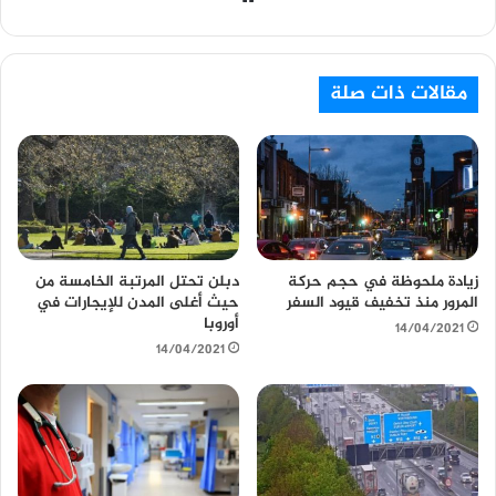
و
ق
ع
مقالات ذات صلة
ا
ل
و
ي
ب
زيادة ملحوظة في حجم حركة
دبلن تحتل المرتبة الخامسة من
المرور منذ تخفيف قيود السفر
حيث أغلى المدن للإيجارات في
أوروبا
14/04/2021
14/04/2021