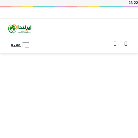
23
22
بحث
الوضع
القائمة
عن
المظلم