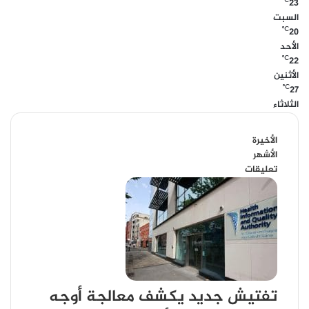
℃
23
السبت
℃
20
الأحد
℃
22
الأثنين
℃
27
الثلاثاء
الأخيرة
الأشهر
تعليقات
تفتيش جديد يكشف معالجة أوجه