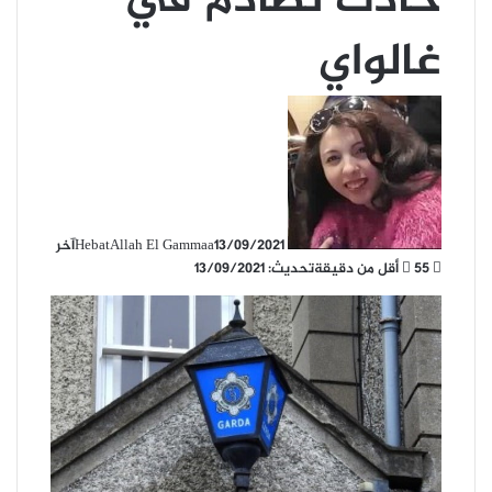
حادث تصادم في
غالواي
13/09/2021
HebatAllah El Gammaa
آخر
55
أقل من دقيقة
تحديث: 13/09/2021