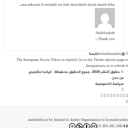
ana askoune fi irelande wa indi mouchkila kayfa atasile bika...
Abdelwahab
Thank you...
@irelandinarabic
تابعنا
The Instagram Access Token is expired, Go to the Theme options page >
Integrations, to to refresh it.
© حقوق النشر 2026، جميع الحقوق محفوظة ايرلندا بالعربي
من نحن
سياسة الخصوصية
ملخص
تويتر
الموقع
فيسبوك
لينكدإن
ماسنجر
ماسنجر
واتساب
ڤايبر
تيلقرام
لاين
زر
RSS
الذهاب
إلى
الأعلى
is licensed under
Ireland in Arabic Organization
by
arabdublin.ie
CC BY-NC-ND 4.0