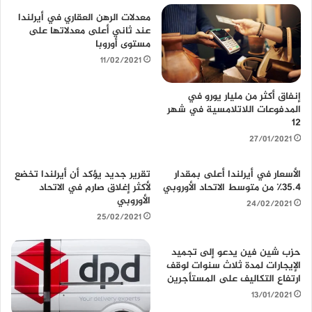
ل
معدلات الرهن العقاري في أيرلندا
و
عند ثاني أعلى معدلاتها على
ي
مستوى أوروبا
ب
11/02/2021
إنفاق أكثر من مليار يورو في
المدفوعات اللاتلامسية في شهر
12
27/01/2021
الأسعار في أيرلندا أعلى بمقدار
تقرير جديد يؤكد أن أيرلندا تخضع
35.4٪ من متوسط ​​الاتحاد الأوروبي
لأكثر إغلاق صارم في الاتحاد
الأوروبي
24/02/2021
25/02/2021
حزب شين فين يدعو إلى تجميد
الإيجارات لمدة ثلاث سنوات لوقف
ارتفاع التكاليف على المستأجرين
13/01/2021