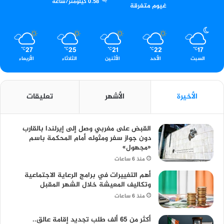
0.58 كيلومتر/ساعة
غيوم متفرقة
27
25
21
22
17
℃
℃
℃
℃
℃
السبت
الأحد
الأثنين
الثلاثاء
الأربعاء
الأخيرة
الأشهر
تعليقات
القبض على مغربي وصل إلى إيرلندا بالقارب
دون جواز سفر ومثوله أمام المحكمة باسم
«مجهول»
منذ 6 ساعات
أهم التغييرات في برامج الرعاية الاجتماعية
وتكاليف المعيشة خلال الشهر المقبل
منذ 6 ساعات
أكثر من 65 ألف طلب تجديد إقامة عالق..