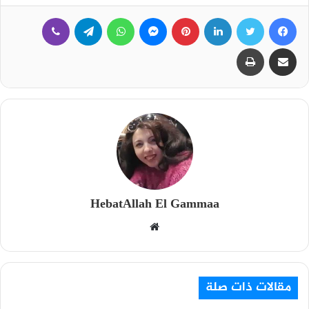
فيسبوك
تويتر
لينكدإن
بينتيريست
ماسنجر
واتساب
تيلقرام
ڤايبر
مشاركة عبر البريد
طباعة
HebatAllah El Gammaa
م
و
ق
ع
مقالات ذات صلة
ا