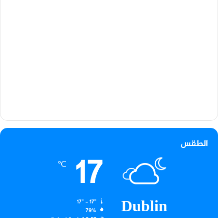
الطقس
17
℃
Dublin
17º - 17º
79%