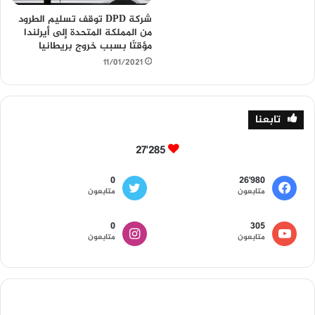
شركة DPD توقف تسليم الطرود
من المملكة المتحدة إلى أيرلندا
مؤقتًا بسبب خروج بريطانيا
11/01/2021
تابعنا
27٬285
0
26٬980
متابعون
متابعون
0
305
متابعون
متابعون