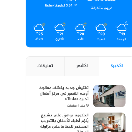
61%
3.34 كيلومتر/ساعة
غيوم متفرقة
25
21
20
20
19
℃
℃
℃
℃
℃
الجمعة
السبت
الأحد
الأثنين
الثلاثاء
الأخيرة
الأشهر
تعليقات
تفتيش جديد يكشف معالجة
أوجه القصور في مركز أطفال
تديره «Tusla»
منذ 4 ساعات
الحكومة توافق على تشريع
يُلزم أطباء الأسنان بالتدريب
المستمر للحفاظ على مزاولة