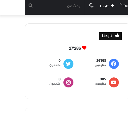
℃
الوضع
بحث
Du
تابعنا
المظلم
عن
تابعنا
27٬286
0
26٬981
متابعون
متابعون
0
305
متابعون
متابعون