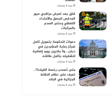
المهنة
منذ 4 ساعات
قلق بعد تعرض مراقبي عبور
المدارس للبصق والاعتداء
اللفظي وحتى الصدم
بالمركبات
منذ 4 ساعات
دعوات للحكومة بتمويل كامل
لمركز رعاية المشردين في
دبلن.. و3 ملايين يورو إضافية
لتشغيله بكامل طاقته
منذ 4 ساعات
متى تُسحب رخصة القيادة؟..
تعرف على نظام النقاط
الجزائية في البلاد
منذ 5 ساعات