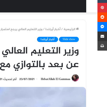
بينتيريست
ماسنجر
الرئيسية
/
أخبار أيرلندا
/
وزير التعليم العالي يرجح استمرار
مشاركة عبر البريد
Slide show
أخبار أيرلندا
طباعة
وزير التعليم العالي
عن بعد بالتوازي مع
HebatAllah El Gammaa
23/07/2021
آخر تحديث: 23/07/2021