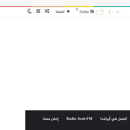
℃
19
مقال
إضافة
الوضع
تابعنا
Dublin
عشوائي
عمود
المظلم
جانبي
العمل في أيرلندا
Radio Arab FM
إعلن معنا