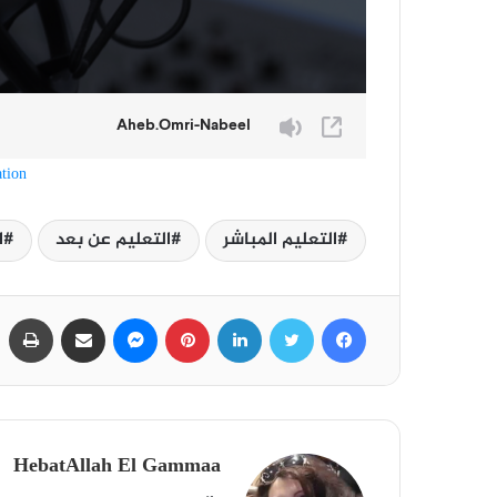
tion
التعليم المباشر
التعليم عن بعد
ا
فيسبوك
تويتر
لينكدإن
بينتيريست
ماسنجر
مشاركة عبر البريد
طباعة
HebatAllah El Gammaa