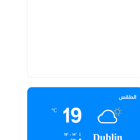
الطقس
19
℃
Dublin
19º - 14º