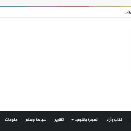
 من 3 مليارات يورو في قروض شخصية خلال عام واحد
كتاب وأراء
الهجرة واللجوء
تقارير
سياحة وسفر
منوعات