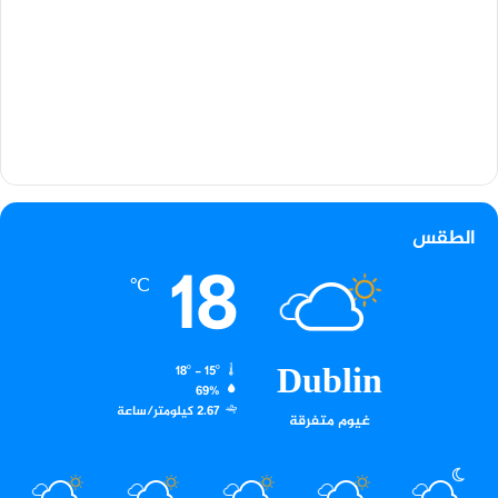
الطقس
18
℃
Dublin
18º - 15º
69%
2.67 كيلومتر/ساعة
غيوم متفرقة