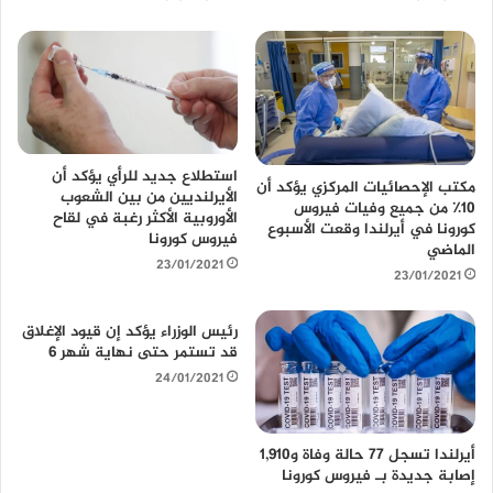
استطلاع جديد للرأي يؤكد أن
مكتب الإحصائيات المركزي يؤكد أن
الأيرلنديين من بين الشعوب
10٪ من جميع وفيات فيروس
الأوروبية الأكثر رغبة في لقاح
كورونا في أيرلندا وقعت الأسبوع
فيروس كورونا
الماضي
23/01/2021
23/01/2021
رئيس الوزراء يؤكد إن قيود الإغلاق
قد تستمر حتى نهاية شهر 6
24/01/2021
أيرلندا تسجل 77 حالة وفاة و1,910
إصابة جديدة بـ فيروس كورونا