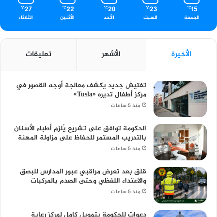
27
22
20
23
15
℃
℃
℃
℃
℃
الجمعة
السبت
الأحد
الأثنين
الثلاثاء
الأخيرة
الأشهر
تعليقات
تفتيش جديد يكشف معالجة أوجه القصور في
مركز أطفال تديره «Tusla»
منذ 5 ساعات
الحكومة توافق على تشريع يُلزم أطباء الأسنان
بالتدريب المستمر للحفاظ على مزاولة المهنة
منذ 5 ساعات
قلق بعد تعرض مراقبي عبور المدارس للبصق
والاعتداء اللفظي وحتى الصدم بالمركبات
منذ 5 ساعات
دعوات للحكومة بتمويل كامل لمركز رعاية