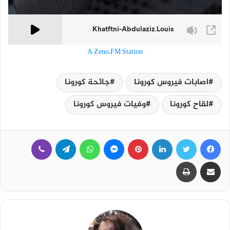
A Zeno.FM Station
اصابات فيروس كورونا
جائحة كورونا
لقاح كورونا
وفيات فيروس كورونا
فيسبوك
تويتر
لينكدإن
بينتيريست
ماسنجر
واتساب
تيلقرام
ڤايبر
مشاركة عبر البريد
طباعة