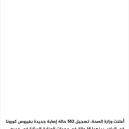
أعلنت وزارة الصحة، تسجيل 562 حالة إصابة جديدة بفيروس كورونا