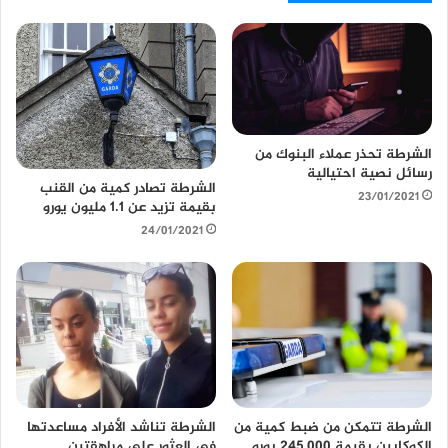
ل
و
ي
ب
الشرطة تحذر عملاء البنوك من
رسائل نصية احتيالية
الشرطة تصادر كمية من القنب
23/01/2021
بقيمة تزيد عن 1.1 مليون يورو
24/01/2021
الشرطة تتمكن من ضبط كمية من
الشرطة تناشد الأفراد مساعدتها
الكوكايين بقيمة 245,000 يورو
في العثور على مراهقتين