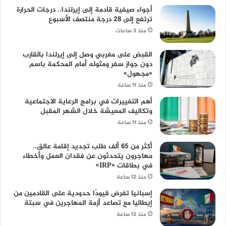
أجواء صيفية قادمة إلى إيرلندا.. درجات الحرارة
ترتفع إلى 28 درجة منتصف الأسبوع
منذ 3 ساعات
القبض على مغربي وصل إلى إيرلندا بالقارب
دون جواز سفر ومثوله أمام المحكمة باسم
«مجهول»
منذ 11 ساعة
أهم التغييرات في برامج الرعاية الاجتماعية
وتكاليف المعيشة خلال الشهر المقبل
منذ 11 ساعة
أكثر من 65 ألف طلب تجديد إقامة عالق..
مهاجرون يتحدثون عن فقدان العمل وأخطاء
في بطاقات «IRP»
منذ 12 ساعة
إسبانيا تفرض قيودًا حدودية على القادمين من
إيطاليا مع تصاعد أزمة المهاجرين في سبتة
منذ 13 ساعة