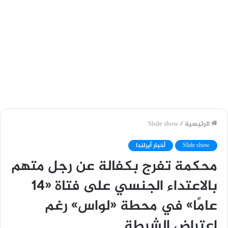
الرئيسية
/
Slide show
Slide show
أخبار أيرلندا
محكمة تفرج بكفالة عن رجل متهم
بالاعتداء الجنسي على فتاة «14
عامًا» في محطة «لواس» رغم
اعتراض الشرطة