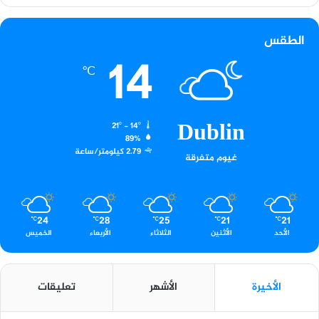
الطقس
14
℃
Dublin
21º - 14º
89%
2.79 كيلومتر/ساعة
غيوم متفرقة
24
28
25
21
21
℃
℃
℃
℃
℃
الأحد
الأثنين
الثلاثاء
الأربعاء
الخميس
الأخيرة
الأشهر
تعليقات