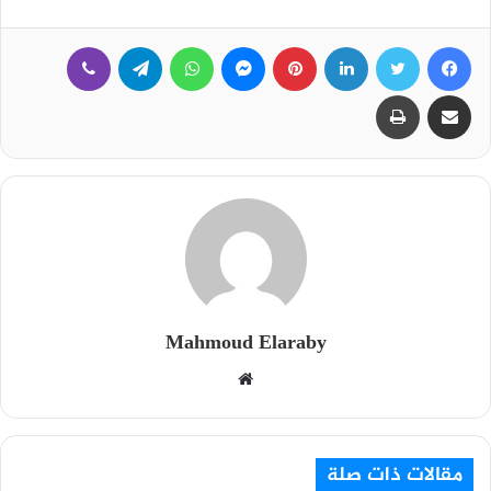
فيسبوك
تويتر
لينكدإن
بينتيريست
ماسنجر
واتساب
تيلقرام
ڤايبر
مشاركة عبر البريد
طباعة
Mahmoud Elaraby
م
و
ق
ع
مقالات ذات صلة
ا