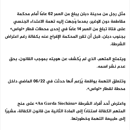
مثل رجل من مدينة دبلن يبلغ من العمر 62 عامًا أمام محكمة
مقاطعة دون لاوغير، بعدما وُجهت إليه تهمة الاعتداء الجنسي
على فتاة تبلغ من العمر 14 عامًا في إحدى محطات قطار «لواس»
بجنوب دبلن، قبل أن تقرر المحكمة الإفراج عنه بكفالة رغم اعتراض
الشرطة.
ويتمتع المتهم، الذي لم يُكشف عن هويته بموجب القانون، بحق
عدم نشر اسمه.
وتتعلق التهمة بواقعة يُزعم أنها حدثت في 06/22 الماضي داخل
محطة لقطار «لواس».
واعترض أحد أفراد الشرطة «
An Garda Síochána
» على منح
المتهم الكفالة استنادًا إلى المادة الثانية من قانون الكفالة، مشيرًا
إلى طبيعة التهمة وخطورتها.