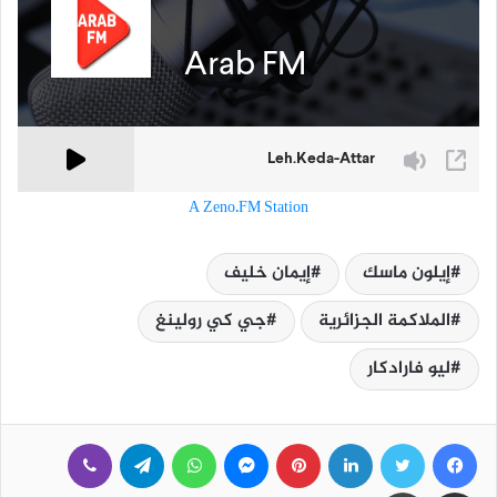
A Zeno.FM Station
إيلون ماسك
إيمان خليف
الملاكمة الجزائرية
جي كي رولينغ
ليو فارادكار
فيسبوك
تويتر
لينكدإن
بينتيريست
ماسنجر
واتساب
تيلقرام
ڤايبر
مشاركة عبر البريد
طباعة