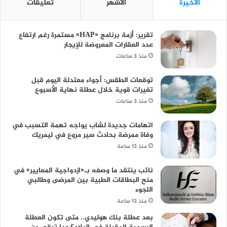
الأخيرة
الأشهر
تعليقات
تقرير: أزمة برنامج «HAP» مستمرة رغم ارتفاع
عدد العقارات المعروضة للإيجار
منذ 3 ساعات
توقعات الطقس: أجواء معتدلة اليوم قبل
تغيرات قوية خلال عطلة نهاية الأسبوع
منذ 3 ساعات
اتهامات جديدة لشاب يواجه تهمة التسبب في
وفاة ممرضة بحادث سير مروع في ليمريك
منذ 13 ساعة
نائب ينتقد ما وصفه بـ«ازدواجية المعايير» في
منح البطاقات الطبية بين المرضى وطالبي
اللجوء
منذ 13 ساعة
بعد عطلة بنك هوليدي.. متى تكون العطلة