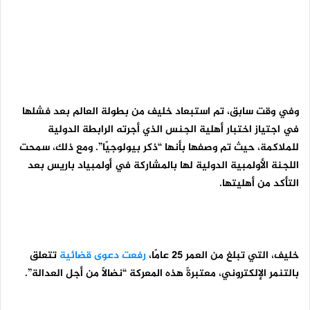
وفي وقت سابق، تم استبعاد خليف من بطولة العالم بعد فشلها
في اجتياز اختبار أهلية الجنس الذي أجرته الرابطة الدولية
للملاكمة، حيث تم وصفها بأنها “ذكر بيولوجيًا”. ومع ذلك، سمحت
اللجنة الأولمبية الدولية لها بالمشاركة في أولمبياد باريس بعد
التأكد من أهليتها.
خليف، التي تبلغ من العمر 25 عامًا،
رفعت دعوى قضائية
تتعلق
بالتنمر الإلكتروني، معتبرةً هذه المعركة “نضالًا من أجل العدالة”.