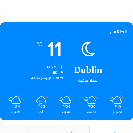
الطقس
11
℃
Dublin
19º - 10º
88%
2.29 كيلومتر/ساعة
سماء صافية
24
22
24
20
19
℃
℃
℃
℃
℃
الخميس
الجمعة
السبت
الأحد
الأثنين