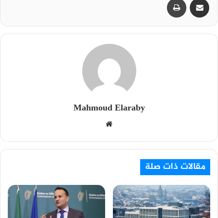
Mahmoud Elaraby
م
و
ق
ع
مقالات ذات صلة
ا
ل
و
ي