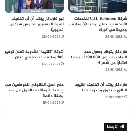
ب
شركة C.H. Robinson للخدمات
ليو فارادكار يؤكد أن أي تخفيف
اللوجستية تعلن توفير 30 وظيفة
لقيود المستوى الخامس سيكون
جديدة في كورك
تدريجيًا
28/01/2021
24/01/2021
فارادكار يتوقع وصول عدد
شركة “تاكيدا” للأدوية تعلن توفير
التطعيمات إلى 100,000 أسبوعيا
100 وظيفة جديدة في دبلن
اعتبارًا من شهر 4
17/02/2021
28/01/2021
فارادكار يؤكد أن تخفيف القيود
منح الحق القانوني للموظفين في
التالي سيكون محدودا جدا
إيرلندا بالمطالبة بالعمل عن بعد
بصفة دائمة
18/02/2021
15/01/2021
تابعنا