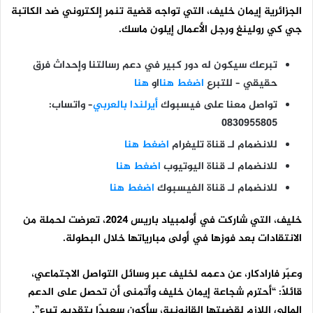
الجزائرية إيمان خليف، التي تواجه قضية تنمر إلكتروني ضد الكاتبة
جي كي رولينغ ورجل الأعمال إيلون ماسك.
تبرعك سيكون له دور كبير في دعم رسالتنا وإحداث فرق
حقيقي – للتبرع
اضغط هنا
او
هنا
تواصل معنا على فيسبوك
أيرلندا بالعربي
–
واتساب:
0830955805
للانضمام لـ قناة تليغرام
اضغط هنا
للانضمام لـ قناة اليوتيوب
اضغط هنا
للانضمام لـ قناة الفيسبوك
اضغط هنا
خليف، التي شاركت في أولمبياد باريس 2024، تعرضت لحملة من
الانتقادات بعد فوزها في أولى مبارياتها خلال البطولة.
و
عبّر
فارادكار، عن دعمه لخليف عبر وسائل التواصل الاجتماعي،
قائلاً: “أحترم شجاعة إيمان خليف وأتمنى أن تحصل على الدعم
المالي اللازم لقضيتها القانونية، سأكون سعيدًا بتقديم تبرع”.