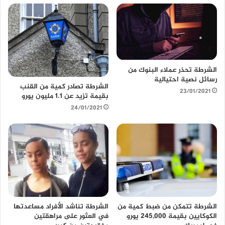
ل
و
ي
ب
الشرطة تحذر عملاء البنوك من
رسائل نصية احتيالية
الشرطة تصادر كمية من القنب
23/01/2021
بقيمة تزيد عن 1.1 مليون يورو
24/01/2021
الشرطة تتمكن من ضبط كمية من
الشرطة تناشد الأفراد مساعدتها
الكوكايين بقيمة 245,000 يورو
في العثور على مراهقتين