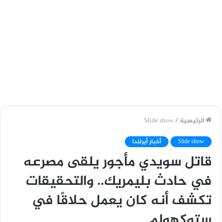
الرئيسية
/
Slide show
Slide show
أخبار أيرلندا
قاتل سويدي مأجور يلقى مصرعه
في حادث بليمريك.. والتحقيقات
تكشف أنه كان يعمل حلاقًا في
ستوكهولم