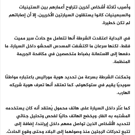
وأصيب ثلاثة أشخاص آخرين تتراوح أعمارهم بين الستينيات
والسبعينيات كانوا يستقلون السيارتين الأخريين، إلا أن إصاباتهم
لم تكن خطيرة.
في البداية اعتقدت الشرطة أنها تتعامل مع حادث سير مميت
فقط، لكنها سرعان ما اكتشفت المسدس المحشو داخل السيارة، ما
دفعها إلى الاستعانة بضباط متخصصين في مكافحة الجريمة
المنظمة.
وتمكنت الشرطة بسرعة من تحديد هوية موراليس باعتباره مواطنًا
سويديًا يقيم في ستوكهولم، كما تعتقد أنها تعرف هوية شريكه
الهارب.
كما عُثر داخل السيارة على هاتف محمول يُعتقد أنه كان يستخدمه
المشتبه به الفار، ويخضع الهاتف حاليًا لفحص وتحليل جنائي
لتحديد الأشخاص الذين تواصل معهم داخل إيرلندا، إضافة إلى
تتبع تحركات الرجلين منذ وصولهما إلى البلاد وحتى وقوع الحادث.