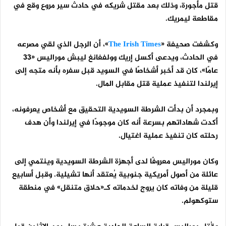
قتل مأجورة، وذلك بعد مقتل شريكه في حادث سير مروع وقع في
مقاطعة ليمريك.
وكشفت صحيفة «
The Irish Times
»، أن الرجل الذي لقي مصرعه
في الحادث، ويدعى أكسل إريك وولفغانغ ليبش موراليس «33
عامًا»، كان قد أخبر أشخاصًا في السويد قبل سفره بأنه متجه إلى
إيرلندا لتنفيذ عملية قتل مقابل المال.
وبمجرد أن بدأت الشرطة السويدية التحقيق مع أشخاص يعرفونه،
أكدت شهاداتهم بسرعة أنه كان موجودًا في إيرلندا وأن هدف
رحلته كان تنفيذ عملية اغتيال.
وكان موراليس معروفًا لدى أجهزة الشرطة السويدية وينتمي إلى
عائلة من أصول أمريكية جنوبية يُعتقد أنها تشيلية. وقبل أسابيع
قليلة من وفاته كان يروج لخدماته كـ«حلاق متنقل» في منطقة
ستوكهولم.