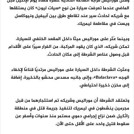
وقُتل موراليس قرابة الساعة الحادية عشرة مساء يوم الإثنين قبل
الماضي عندما تعرضت سيارة من نوع «سيات ليون» كان يستقلها
مع شريكه لحادث سير عند تقاطع طرق بين آبيفيل ونيوكاسل
ويست في مقاطعة ليمريك.
وبينما عُثر على موراليس ميتًا داخل المقعد الخلفي للسيارة،
تمكن شريكه، الذي كان يقود المركبة، من الفرار سيرًا على الأقدام
قبل وصول عناصر الشرطة إلى مكان الحادث.
وعثرت الشرطة داخل السيارة على موراليس مرتديًا قناعًا لإخفاء
الوجه «
Balaclava
»، وإلى جانبه مسدس محشو بالذخيرة، إضافة
إلى مخزن ذخيرة احتياطي.
وتعتقد الشرطة أن موراليس وشريكه تم استئجارهما من قبل
مجرمين ينشطون في ليمريك لتنفيذ جريمة قتل في منطقة
راثكيل ضمن نزاع إجرامي دموي مستمر منذ سنوات وأسفر عن
سقوط قتيل واحد على الأقل حتى الآن.