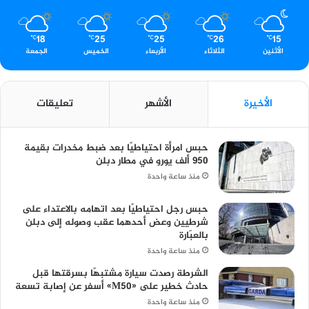
18
25
25
26
15
℃
℃
℃
℃
℃
الأثنين
الثلاثاء
الأربعاء
الخميس
الجمعة
الأخيرة
الأشهر
تعليقات
حبس امرأة احتياطيًا بعد ضبط مخدرات بقيمة
950 ألف يورو في مطار دبلن
منذ ساعة واحدة
حبس رجل احتياطيًا بعد اتهامه بالاعتداء على
شرطيين وعض أحدهما عقب وصوله إلى دبلن
بالعبّارة
منذ ساعة واحدة
الشرطة رصدت سيارة مشتبهًا بسرقتها قبل
حادث خطير على «M50» أسفر عن إصابة تسعة
منذ ساعة واحدة