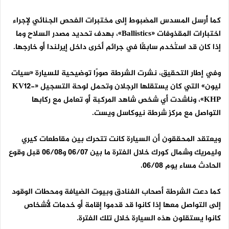
كما أُرسل المسدس المضبوط إلى مختبرات الفحص الجنائي لإجراء
اختبارات المقذوفات «
Ballistics
»، بهدف تحديد مصدر السلاح وما
إذا كان قد استُخدم سابقًا في جرائم أخرى داخل إيرلندا أو خارجها.
وفي إطار التحقيق، نشرت الشرطة صورًا توضيحية للسيارة «سيات
ليون» التي كان يستقلها الرجلان وتحمل لوحة التسجيل «
KV12-
KHP
»، وناشدت أي شخص شاهد المركبة أو تعامل مع ركابها
التواصل مع مركز شرطة نيوكاسل ويست.
ويعتقد المحققون أن السيارة كانت تتحرك بين مقاطعات كيري
وليمريك وشمال كورك خلال الفترة ما بين 06/07 و06/08 قبل وقوع
الحادث مساء يوم 06/08.
كما دعت الشرطة أصحاب الفنادق وبيوت الضيافة ومحطات الوقود
إلى التواصل معها إذا كانوا قد قدموا إقامة أو خدمات لأشخاص
كانوا يستقلون هذه السيارة خلال تلك الفترة.