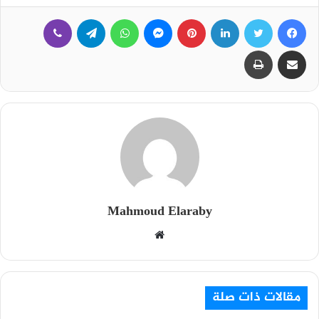
فيسبوك
تويتر
لينكدإن
بينتيريست
ماسنجر
واتساب
تيلقرام
ڤايبر
مشاركة عبر البريد
طباعة
Mahmoud Elaraby
م
و
ق
ع
مقالات ذات صلة
ا