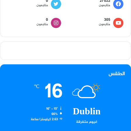
0
27٬022
متابعون
متابعون
0
305
متابعون
متابعون
الطقس
16
℃
Dublin
16º - 15º
66%
2.63 كيلومتر/ساعة
غيوم متفرقة