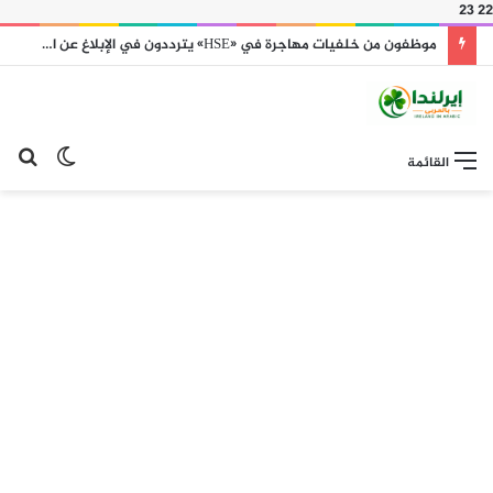
23
22
موظفون من خلفيات مهاجرة في «HSE» يترددون في الإبلاغ عن العنصرية بسبب ضعف استجابة الإدارات
الوضع
بح
القائمة
المظلم
عن