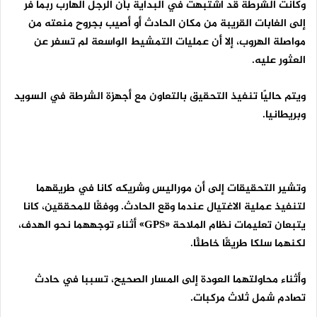
وكانت الشرطة قد اشتبهت في البداية بأن الرجل الهارب ربما فر
إلى الغابات القريبة من مكان الحادث أو أصيب بجروح منعته من
مواصلة الهروب، إلا أن عمليات التمشيط الواسعة لم تسفر عن
العثور عليه.
ويتم حاليًا تنفيذ التحقيق بالتعاون مع أجهزة الشرطة في السويد
وبريطانيا.
وتشير التحقيقات إلى أن موراليس وشريكه كانا في طريقهما
لتنفيذ عملية الاغتيال عندما وقع الحادث. ووفقًا للمحققين، كانا
يتبعان تعليمات نظام الملاحة «
GPS
» أثناء توجههما نحو الهدف،
لكنهما سلكا طريقًا خاطئًا.
وأثناء محاولتهما العودة إلى المسار الصحيح، تسببا في حادث
تصادم شمل ثلاث مركبات.