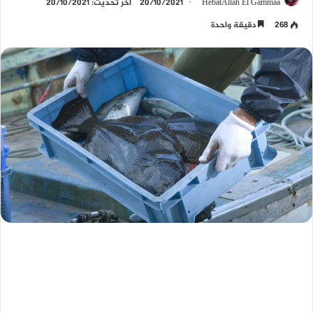
HebatAllah El Gammaa
20/10/2021
آخر تحديث: 20/10/2021
268
دقيقة واحدة