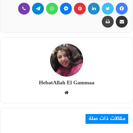
فيسبوك
تويتر
لينكدإن
بينتيريست
ماسنجر
واتساب
تيلقرام
ڤايبر
مشاركة عبر البريد
طباعة
HebatAllah El Gammaa
م
و
ق
ع
مقالات ذات صلة
ا
ل