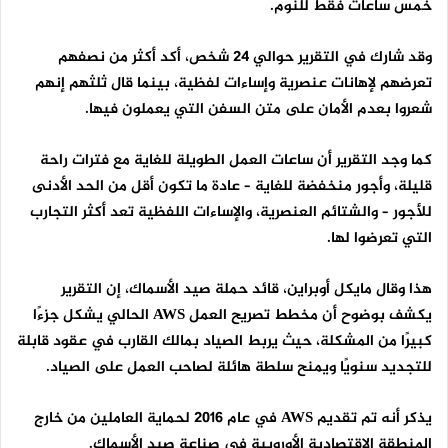
خمس ساعات فقط للنوم.
وقد شارك في التقرير حوالي 24 شخص، أكد أكثر من نصفهم
تعرضهم لإهانات عنصرية وإساءات لفظية، بينما قال ثلثهم إنهم
شعروا بعدم الأمان على متن السفن التي يعملون فيها.
كما وجد التقرير أن ساعات العمل الطويلة للغاية مع فترات راحة
قليلة، وأجور منخفضة للغاية – عادة ما تكون أقل من الحد الأدنى
للأجور – والشتائم العنصرية، والإساءات اللفظية تعد أكثر التجارب
التي تعرضوا لها.
هذا وقال مايكل أوبراين، قائد حملة صيد الأسماك، إن التقرير
يكشف بوضوح أن مخطط تصريح العمل
AWS
الحالي يشكل جزءًا
كبيرًا من المشكلة، حيث يربط الصياد بمالك القارب في عقود قابلة
للتجديد سنويًا ويمنح سلطة هائلة لصاحب العمل على الصياد.
يذكر أنه تم تقديم
AWS
في عام 2016 لحماية العاملين من خارج
المنطقة الاقتصادية الأوروبية في صناعة صيد الأسماك.