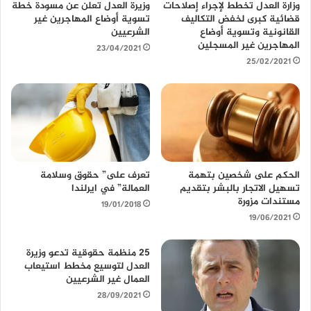
وزارة العدل تخطط لإجراء إصلاحات
وزيرة العدل تعلن عن مسودة خطة
و
قضائية كبرى لخفض التكاليف
تسوية أوضاع المهاجرين غير
ي
القانونية وتسوية أوضاع
الشرعيين
ب
المهاجرين غير المسجلين
23/04/2021
25/02/2021
الحكم على شخصين بتهمة
تعرف على” حقوق وسلامة
تسهيل الاتجار بالبشر بتقديم
العمالة” في ايرلندا
مستندات مزورة
19/01/2018
19/06/2021
25 منظمة حقوقية تدعو وزيرة
العدل لتوسيع مخطط استيعاب
العمال غير الشرعيين
28/09/2021