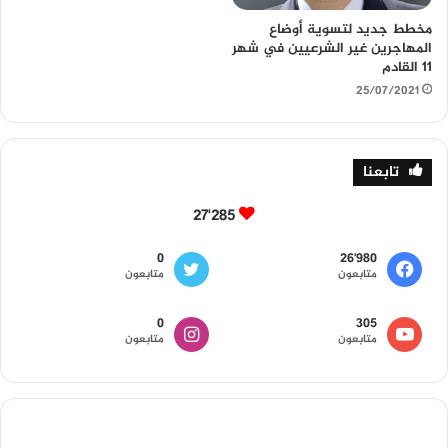
مخطط جديد لتسوية أوضاع
المهاجرين غير الشرعيين في شهر
11 القادم
25/07/2021
تابعنا
27٬285
0
26٬980
متابعون
متابعون
0
305
متابعون
متابعون