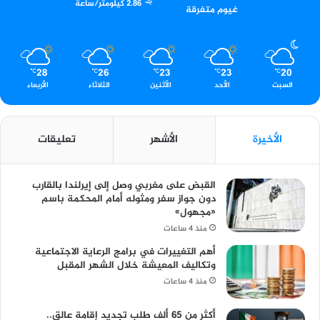
2.86 كيلومتر/ساعة
غيوم متفرقة
28
26
23
23
20
℃
℃
℃
℃
℃
السبت
الأحد
الأثنين
الثلاثاء
الأربعاء
الأخيرة
الأشهر
تعليقات
القبض على مغربي وصل إلى إيرلندا بالقارب
دون جواز سفر ومثوله أمام المحكمة باسم
«مجهول»
منذ 4 ساعات
أهم التغييرات في برامج الرعاية الاجتماعية
وتكاليف المعيشة خلال الشهر المقبل
منذ 4 ساعات
أكثر من 65 ألف طلب تجديد إقامة عالق..