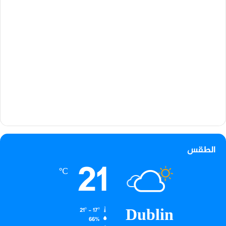
الطقس
21
℃
Dublin
21º - 17º
66%