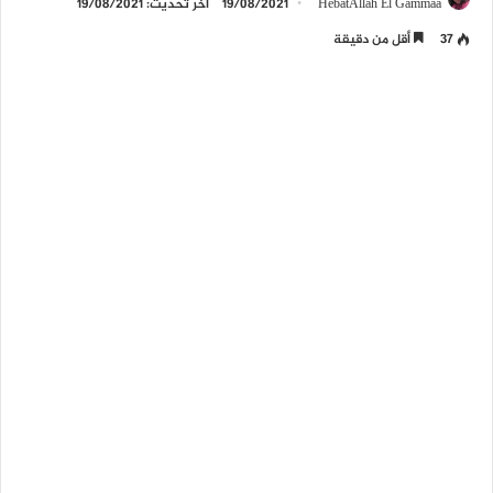
HebatAllah El Gammaa
19/08/2021
آخر تحديث: 19/08/2021
37
أقل من دقيقة