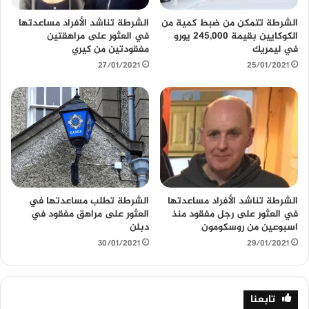
الشرطة تتمكن من ضبط كمية من
الشرطة تناشد الأفراد مساعدتها
الكوكايين بقيمة 245,000 يورو
في العثور على مراهقتين
في ليمريك
مفقودتين من كيري
27/01/2021
25/01/2021
الشرطة تناشد الأفراد مساعدتها
الشرطة تطلب مساعدتها في
في العثور على رجل مفقود منذ
العثور على مراهق مفقود في
اسبوعين من روسكومون
دبلن
30/01/2021
29/01/2021
تابعنا