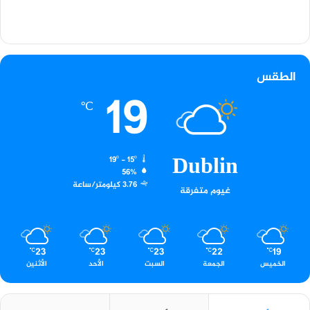
الطقس
19
℃
Dublin
19º - 15º
56%
3.76 كيلومتر/ساعة
غيوم متفرقة
23
23
23
22
19
℃
℃
℃
℃
℃
الخميس
الجمعة
السبت
الأحد
الأثنين