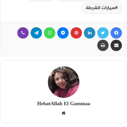
سيارات الشرطة
فيسبوك
تويتر
لينكدإن
بينتيريست
ماسنجر
واتساب
تيلقرام
ڤايبر
مشاركة عبر البريد
طباعة
HebatAllah El Gammaa
م
و