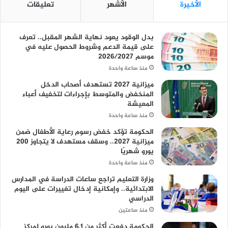
الأخيرة
الأشهر
تعليقات
بدل الوقود يعود نهاية الشهر المقبل.. تعرف
على قيمة الدعم وشروط الحصول عليه في
موسم 2026/2027
منذ ساعة واحدة
ميزانية 2027 تستهدف أصحاب الدخل
المنخفض والمتوسط بإجراءات لتخفيف أعباء
المعيشة
منذ ساعة واحدة
الحكومة تؤكد خفض رسوم رعاية الأطفال ضمن
ميزانية 2027.. وسقف مستهدف لا يتجاوز 200
يورو شهريًا
منذ ساعة واحدة
وزارة التعليم تراجع ساعات الدراسة في المدارس
الابتدائية.. وإمكانية إدخال تغييرات على اليوم
الدراسي
منذ ساعتين
الحكومة دفعت أكثر من 6.1 مليون يورو لمركز