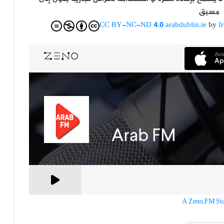
مسبق
CC BY-NC-ND 4.0
arabdublin.ie
by
I
A Zeno.FM Sta