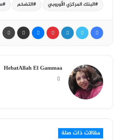
البنك المركزي الأوروبي
التضخم
سع
فيسبوك
تويتر
لينكدإن
بينتيريست
ماسنجر
مشاركة عبر البريد
طباعة
HebatAllah El Gammaa
م
و
ق
ع
ا
ل
و
ي
مقالات ذات صلة
ب