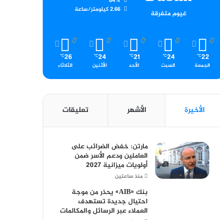
84%
2.66 كيلومتر/ساعة
غيوم متفرقة
26
24
21
24
22
℃
℃
℃
℃
℃
الجمعة
السبت
الأحد
الأثنين
الثلاثاء
الأخيرة
الأشهر
تعليقات
مارتن: خفض الضرائب على
العاملين ودعم الأسر ضمن
أولويات ميزانية 2027
منذ ساعتين
بنك «AIB» يحذر من موجة
احتيال جديدة تستهدف
العملاء عبر الرسائل والمكالمات