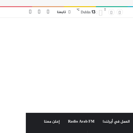
℃
13
مقال
إضافة
الوضع
تابعنا
Dublin
عشوائي
عمود
المظلم
جانبي
العمل في أيرلندا
Radio Arab FM
إعلن معنا