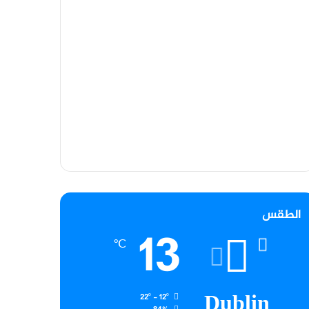
الطقس
13
℃
Dublin
22º - 12º