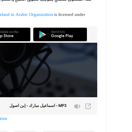
reland in Arabic Organization
is licensed under
tion