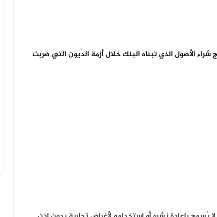
مج شراء الأصول الذي تبناه البنك خلال أزمة الديون التي ضربت
يُسمح بإعادة نشره أو استخدامه لأغراض تجارية بدون إذن