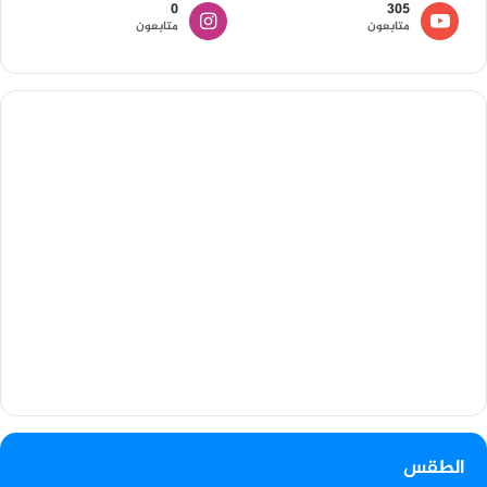
0
305
متابعون
متابعون
الطقس