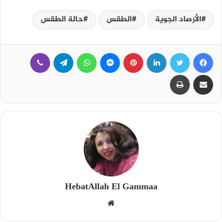
الأرصاد الجوية
الطقس
حالة الطقس
فيسبوك
تويتر
لينكدإن
بينتيريست
ماسنجر
واتساب
تيلقرام
ڤايبر
مشاركة عبر البريد
طباعة
HebatAllah El Gammaa
م
و