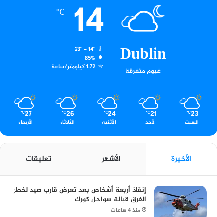
14
℃
Dublin
23º - 14º
85%
1.72 كيلومتر/ساعة
غيوم متفرقة
27
26
24
21
23
℃
℃
℃
℃
℃
السبت
الأحد
الأثنين
الثلاثاء
الأربعاء
الأخيرة
الأشهر
تعليقات
إنقاذ أربعة أشخاص بعد تعرض قارب صيد لخطر
الغرق قبالة سواحل كورك
منذ 4 ساعات