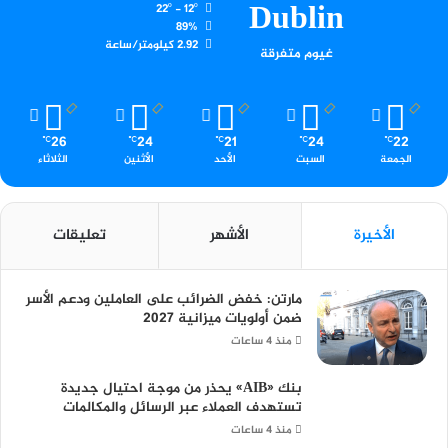
Dublin
22º - 12º
89%
2.92 كيلومتر/ساعة
غيوم متفرقة
26
24
21
24
22
℃
℃
℃
℃
℃
الجمعة
السبت
الأحد
الأثنين
الثلاثاء
الأخيرة
الأشهر
تعليقات
مارتن: خفض الضرائب على العاملين ودعم الأسر
ضمن أولويات ميزانية 2027
منذ 4 ساعات
بنك «AIB» يحذر من موجة احتيال جديدة
تستهدف العملاء عبر الرسائل والمكالمات
منذ 4 ساعات