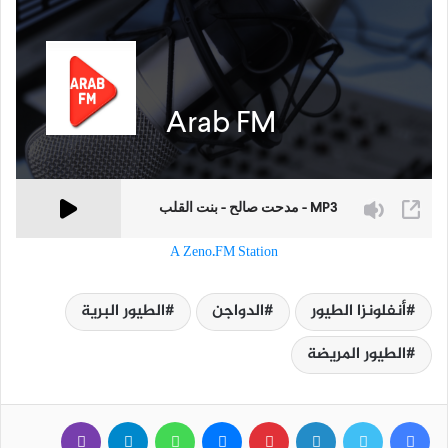
A Zeno.FM Station
أنفلونزا الطيور
الدواجن
الطيور البرية
الطيور المريضة
فيسبوك
تويتر
لينكدإن
بينتيريست
ماسنجر
واتساب
تيلقرام
ڤايبر