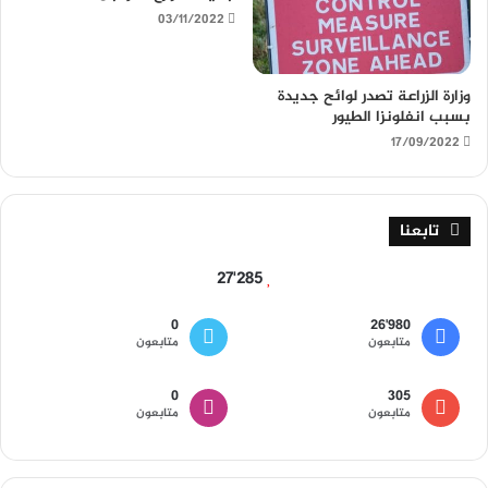
03/11/2022
وزارة الزراعة تصدر لوائح جديدة
بسبب انفلونزا الطيور
17/09/2022
تابعنا
27٬285
0
26٬980
متابعون
متابعون
0
305
متابعون
متابعون