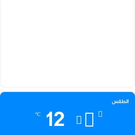
الطقس
12
℃