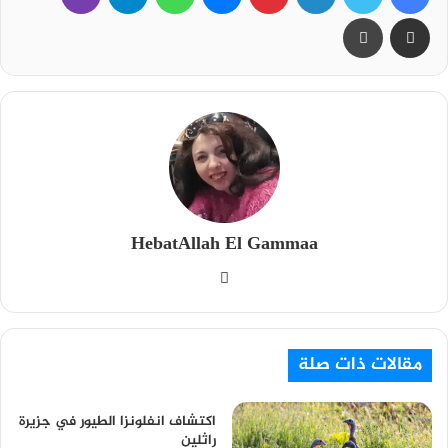
مشاركة عبر البريد
طباعة
HebatAllah El Gammaa
م
و
ق
ع
مقالات ذات صلة
ا
ل
اكتشاف انفلونزا الطيور في جزيرة
و
راثلين
ي