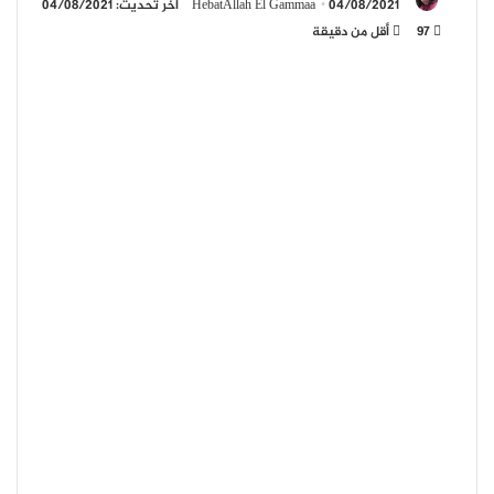
04/08/2021
HebatAllah El Gammaa
آخر تحديث: 04/08/2021
97
أقل من دقيقة