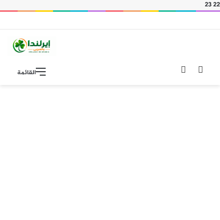
23
22
بحث
الوضع
القائمة
عن
المظلم