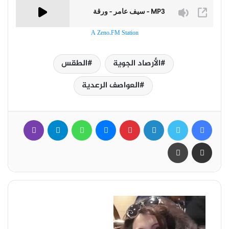
A Zeno.FM Station
الأرصاد الجوية
الطقس
العواصف الرعدية
فيسبوك
تويتر
لينكدإن
بينتيريست
ماسنجر
واتساب
تيلقرام
ڤايبر
مشاركة عبر البريد
طباعة