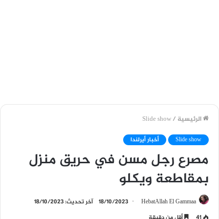
الرئيسية
/
Slide show
Slide show
أخبار أيرلندا
مصرع رجل مسن في حريق منزل
بمقاطعة ويكلو
HebatAllah El Gammaa
18/10/2023
آخر تحديث: 18/10/2023
41
أقل من دقيقة