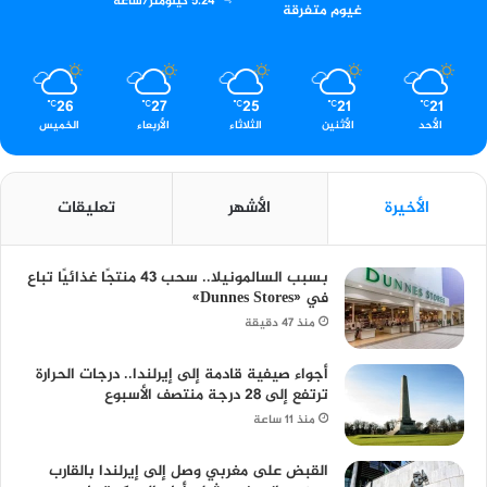
5.24 كيلومتر/ساعة
غيوم متفرقة
26
27
25
21
21
℃
℃
℃
℃
℃
الأحد
الأثنين
الثلاثاء
الأربعاء
الخميس
الأخيرة
الأشهر
تعليقات
بسبب السالمونيلا.. سحب 43 منتجًا غذائيًا تباع
في «Dunnes Stores»
منذ 47 دقيقة
أجواء صيفية قادمة إلى إيرلندا.. درجات الحرارة
ترتفع إلى 28 درجة منتصف الأسبوع
منذ 11 ساعة
القبض على مغربي وصل إلى إيرلندا بالقارب