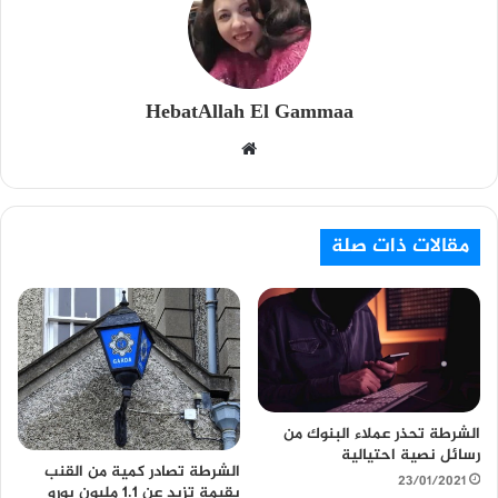
HebatAllah El Gammaa
م
و
ق
ع
مقالات ذات صلة
ا
ل
و
ي
ب
الشرطة تحذر عملاء البنوك من
رسائل نصية احتيالية
الشرطة تصادر كمية من القنب
23/01/2021
بقيمة تزيد عن 1.1 مليون يورو