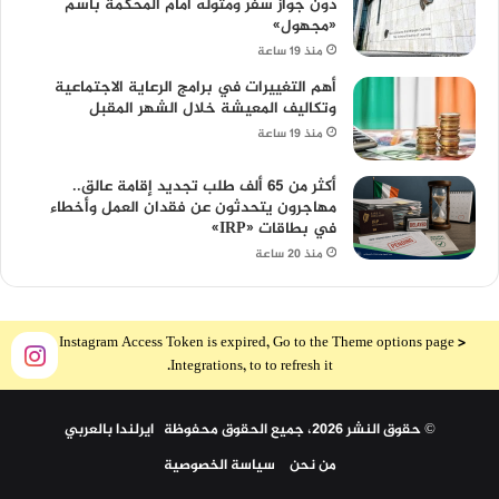
دون جواز سفر ومثوله أمام المحكمة باسم
«مجهول»
منذ 19 ساعة
أهم التغييرات في برامج الرعاية الاجتماعية
وتكاليف المعيشة خلال الشهر المقبل
منذ 19 ساعة
أكثر من 65 ألف طلب تجديد إقامة عالق..
مهاجرون يتحدثون عن فقدان العمل وأخطاء
في بطاقات «IRP»
منذ 20 ساعة
The Instagram Access Token is expired, Go to the Theme options page >
Integrations, to to refresh it.
© حقوق النشر 2026، جميع الحقوق محفوظة ايرلندا بالعربي
من نحن
سياسة الخصوصية