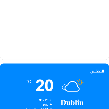
الطقس
20
℃
Dublin
21º - 15º
66%