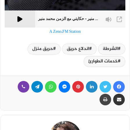
A Zeno.FM Station
الشرطة
اندلاع حريق
حريق منزل
خدمات الطوارئ
فيسبوك
تويتر
لينكدإن
بينتيريست
ماسنجر
واتساب
تيلقرام
ڤايبر
مشاركة عبر البريد
طباعة