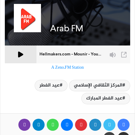
A Zeno.FM Station
المركز الثقافي الإسلامي
عيد الفطر
عيد الفطر المبارك
فيسبوك
تويتر
لينكدإن
بينتيريست
ماسنجر
واتساب
تيلقرام
ڤايبر
مشاركة عبر البريد
طباعة