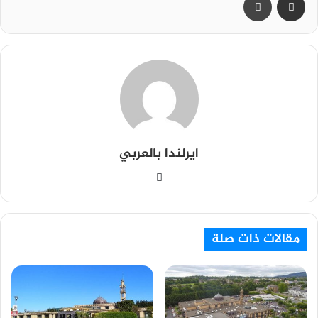
ايرلندا بالعربي
م
و
ق
ع
مقالات ذات صلة
ا
ل
و
ي
ب