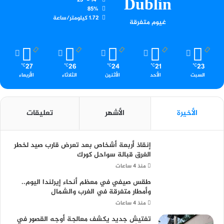
Dublin
23º - 14º
85%
1.72 كيلومتر/ساعة
غيوم متفرقة
27
26
24
21
23
℃
℃
℃
℃
℃
السبت
الأحد
الأثنين
الثلاثاء
الأربعاء
الأخيرة
الأشهر
تعليقات
إنقاذ أربعة أشخاص بعد تعرض قارب صيد لخطر
الغرق قبالة سواحل كورك
منذ 4 ساعات
طقس صيفي في معظم أنحاء إيرلندا اليوم..
وأمطار متفرقة في الغرب والشمال
منذ 4 ساعات
تفتيش جديد يكشف معالجة أوجه القصور في