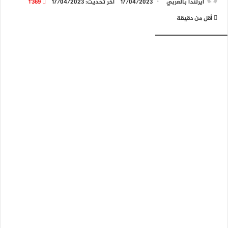
ايرلندا بالعربي
17/04/2023
آخر تحديث: 17/04/2023
1٬369
أقل من دقيقة
Photo by Ahmed Samir