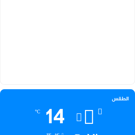
الطقس
14
℃