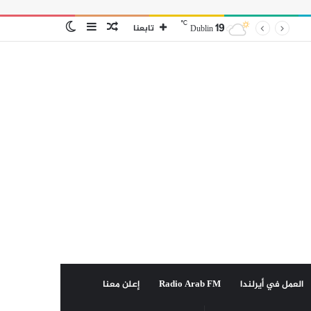
℃
19
مقال
إضافة
الوضع
تابعنا
Dublin
عشوائي
عمود
المظلم
جانبي
العمل في أيرلندا
Radio Arab FM
إعلن معنا