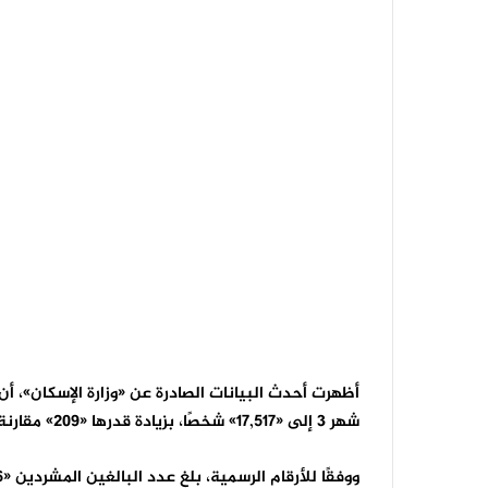
أظهرت أحدث البيانات الصادرة عن «وزارة الإسكان»، أن
شهر 3 إلى «17,517» شخصًا، بزيادة قدرها «209» مقارنة بشهر 2، في استمرار واضح لتفاقم أزمة التشرد.