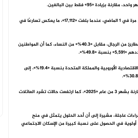
وكانت أعداد المشردين قد تجاوزت حاجز «17,000» لأول مرة في 1 الماضي، عندما بلغت «17,112»، ما يعكس تسارعًا في
وتُظهر البيانات أن «59.7%» من البالغين في الإيواء الطارئ من الرجال، مقابل «40.3%» من النساء، كما أن المواطنين
«49.8%».
وفي المقابل، يوجد «2,321» شخصًا من دول المنطقة الاقتصادية الأوروبية والمملكة المتحدة بنسبة «19.4%»، إلى
وسجلت حالات تشرد الأطفال ارتفاعًا بنسبة «19%» مقارنة بشهر 3 من عام «2025»، كما ارتفعت حالات تشرد العائلات
جراءات عاجلة، مشيرة إلى أن أحد الحلول يتمثل في منح
مد أولوية في الحصول على نسبة كبيرة من الإسكان الاجتماعي