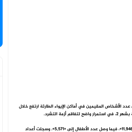
 عدد الأشخاص المقيمين في أماكن الإيواء الطارئة ارتفع خلال
ووفقًا للأرقام الرسمية، بلغ عدد البالغين المشردين «11,946»، فيما وصل عدد الأطفال إلى «5,571». وسجلت أعداد