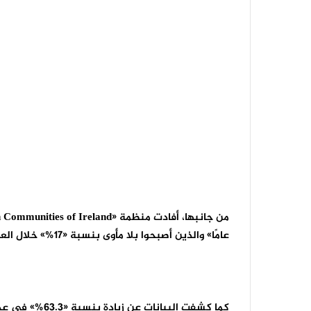
من جانبها، أفادت منظمة «
 Communities of Ireland
عامًا» والذين أصبحوا بلا مأوى بنسبة «17%» خلال العام الماضي، أي بزيادة قدرها «310» أشخاص.
كما كشفت البيان