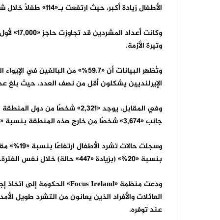
الأطفال زيادة أكبر، حيث ارتفعت بـ«114» طفلًا خلال شهر واحد، مقارنة بزيادة «95» فقط بين البالغين.
وتيرة الأزمة.
الإيرلنديين يشكلون أقل من نصف العدد، حيث بلغ عددهم «5,591» بنسبة 
جانب «3,674» شخصًا من خارج هذه المنطقة بنسبة «30.8%».
بنسبة «20%» (بزيادة «447» حالة) خلال نفس الفترة.
ودعت منظمة «
Focus Ireland
» الحكومة إلى اتخاذ إ
العائلات والأفراد الذين يعانون من التشرد طويل الأ
عند توفره.