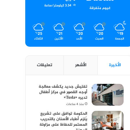
61%
3.34 كيلومتر/ساعة
غيوم متفرقة
25
21
20
20
19
℃
℃
℃
℃
℃
الجمعة
السبت
الأحد
الأثنين
الثلاثاء
الأخيرة
الأشهر
تعليقات
تفتيش جديد يكشف معالجة
أوجه القصور في مركز أطفال
تديره «Tusla»
منذ 4 ساعات
الحكومة توافق على تشريع
يُلزم أطباء الأسنان بالتدريب
المستمر للحفاظ على مزاولة