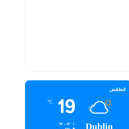
الطقس
19
℃
Dublin
19º - 14º