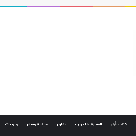
 من 3 مليارات يورو في قروض شخصية خلال عام واحد
كتاب وأراء
الهجرة واللجوء
تقارير
سياحة وسفر
منوعات