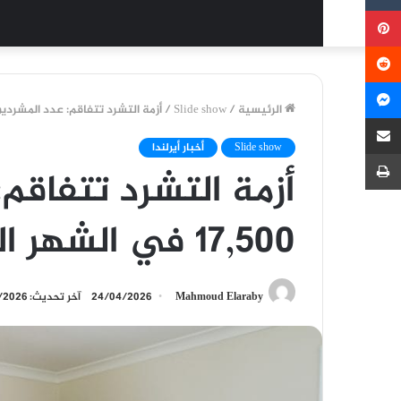
بينتيريست
ماسنجر
الرئيسية
/
Slide show
/
أزمة التشرد تتفاقم: عدد المشردين يتجاوز 17,500 في الشهر الماضي
مشاركة عبر البريد
Slide show
أخبار أيرلندا
طباعة
أزمة التشرد تتفاقم:
17,500 في الشهر الماضي ويواصل الارتفاع
Mahmoud Elaraby
24/04/2026
آخر تحديث: 24/04/2026