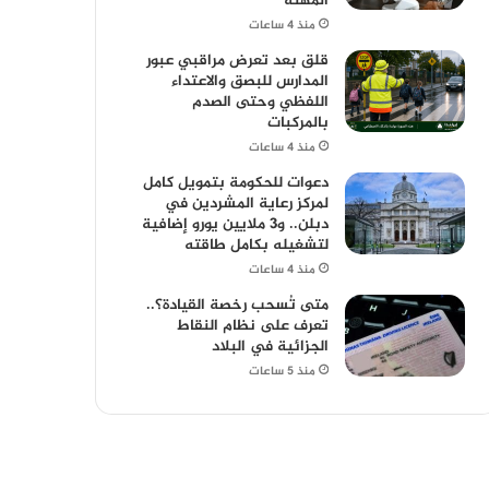
المهنة
منذ 4 ساعات
قلق بعد تعرض مراقبي عبور
المدارس للبصق والاعتداء
اللفظي وحتى الصدم
بالمركبات
منذ 4 ساعات
دعوات للحكومة بتمويل كامل
لمركز رعاية المشردين في
دبلن.. و3 ملايين يورو إضافية
لتشغيله بكامل طاقته
منذ 4 ساعات
متى تُسحب رخصة القيادة؟..
تعرف على نظام النقاط
الجزائية في البلاد
منذ 5 ساعات