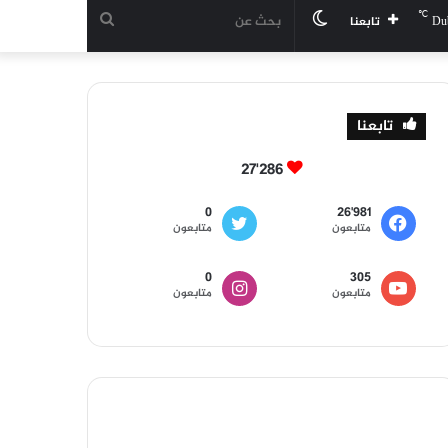
℃
الوضع
بحث
Du
تابعنا
المظلم
عن
تابعنا
27٬286
0
26٬981
متابعون
متابعون
0
305
متابعون
متابعون