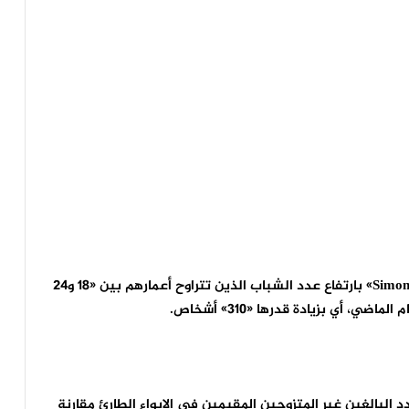
Simon
» بارتفاع عدد الشباب الذين تتراوح أعمارهم بين «18 و24
ات عن زيادة بنسبة «63.3%» في عدد البالغين غير المتزوجين المقيمين في الإيواء الطارئ مقارنة