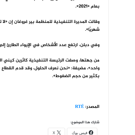
بعام «2021».
وقالت المديرة التنفيذية للمنظمة بير غروغان إن «لا 
شهريًا».
وفي دبلن، ارتفع عدد الأشخاص في الإيواء الطارئ إلى «12,465»، ما يعكس الضغط الكبير على العا
من جهتها، وصفت الرئيسة التنفيذية كاثرين كيني الوض
واحد»، مضيفة: «نحن نعرف الحلول، وقد قدم القطاع بأ
بكثير من حجم الضغوط».
المصدر:
RTÉ
شارك هذا الموضوع:
فيس بوك
X