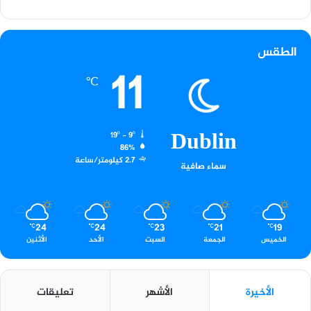
الطقس
11
℃
Dublin
19º - 9º
86%
2.7 كيلومتر/ساعة
سماء صافية
24
24
23
21
19
℃
℃
℃
℃
℃
الخميس
الجمعة
السبت
الأحد
الأثنين
الأخيرة
الأشهر
تعليقات