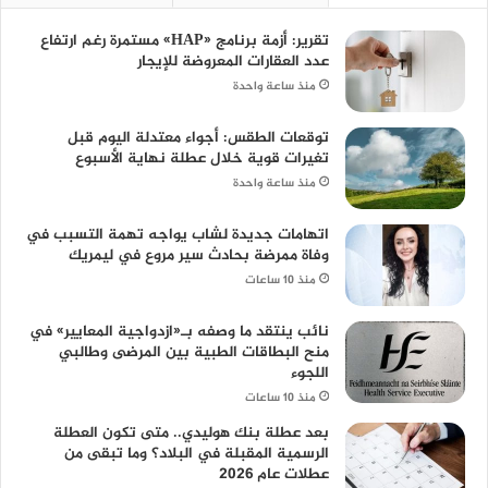
تقرير: أزمة برنامج «HAP» مستمرة رغم ارتفاع
عدد العقارات المعروضة للإيجار
منذ ساعة واحدة
توقعات الطقس: أجواء معتدلة اليوم قبل
تغيرات قوية خلال عطلة نهاية الأسبوع
منذ ساعة واحدة
اتهامات جديدة لشاب يواجه تهمة التسبب في
وفاة ممرضة بحادث سير مروع في ليمريك
منذ 10 ساعات
نائب ينتقد ما وصفه بـ«ازدواجية المعايير» في
منح البطاقات الطبية بين المرضى وطالبي
اللجوء
منذ 10 ساعات
بعد عطلة بنك هوليدي.. متى تكون العطلة
الرسمية المقبلة في البلاد؟ وما تبقى من
عطلات عام 2026