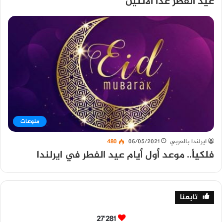
عيد الفطر غدًا الاثنين
منوعات
ايرلندا بالعربي
06/05/2021
480
فلكياً.. موعد أول أيام عيد الفطر في ايرلندا
تابعنا
27٬281