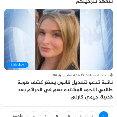
تتعهد بترحيلهم
Slide show
Mahmoud Elaraby
منذ 4 أسابيع
162
نائبة تدعو لتعديل قانون يحظر كشف هوية
طالبي اللجوء المشتبه بهم في الجرائم بعد
قضية جيمي كارني
1
2
3
4
5
»
...
الأخيرة