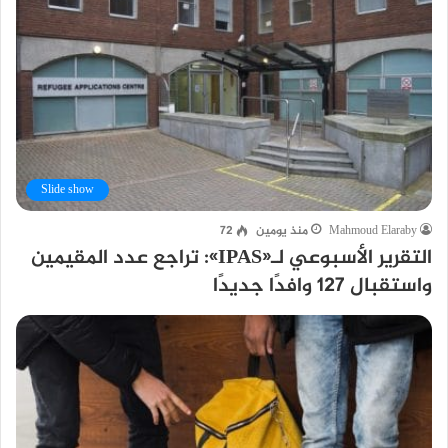
Slide show
Mahmoud Elaraby
منذ يومين
72
التقرير الأسبوعي لـ«IPAS»: تراجع عدد المقيمين
واستقبال 127 وافدًا جديدًا