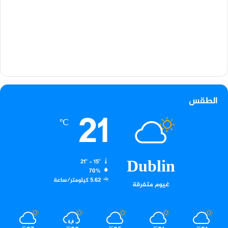
الطقس
21
℃
Dublin
21º - 15º
70%
5.62 كيلومتر/ساعة
غيوم متفرقة