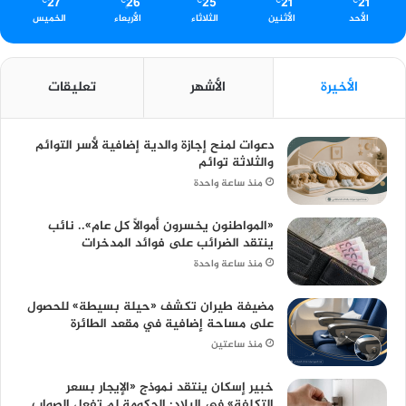
27
26
25
21
21
℃
℃
℃
℃
℃
الأحد
الأثنين
الثلاثاء
الأربعاء
الخميس
الأخيرة
الأشهر
تعليقات
دعوات لمنح إجازة والدية إضافية لأسر التوائم
والثلاثة توائم
منذ ساعة واحدة
«المواطنون يخسرون أموالًا كل عام».. نائب
ينتقد الضرائب على فوائد المدخرات
منذ ساعة واحدة
مضيفة طيران تكشف «حيلة بسيطة» للحصول
على مساحة إضافية في مقعد الطائرة
منذ ساعتين
خبير إسكان ينتقد نموذج «الإيجار بسعر
التكلفة» في البلاد: الحكومة لم تفعل الصواب