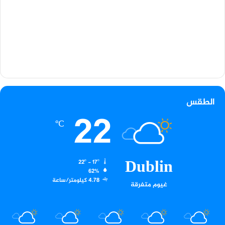
الطقس
22
℃
Dublin
22º - 17º
62%
4.78 كيلومتر/ساعة
غيوم متفرقة