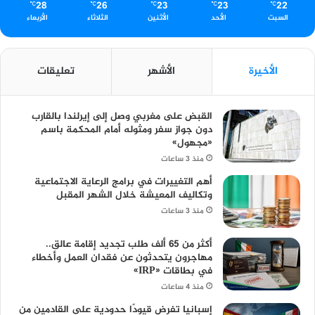
28
26
23
23
22
℃
℃
℃
℃
℃
السبت
الأحد
الأثنين
الثلاثاء
الأربعاء
الأخيرة
الأشهر
تعليقات
القبض على مغربي وصل إلى إيرلندا بالقارب
دون جواز سفر ومثوله أمام المحكمة باسم
«مجهول»
منذ 3 ساعات
أهم التغييرات في برامج الرعاية الاجتماعية
وتكاليف المعيشة خلال الشهر المقبل
منذ 3 ساعات
أكثر من 65 ألف طلب تجديد إقامة عالق..
مهاجرون يتحدثون عن فقدان العمل وأخطاء
في بطاقات «IRP»
منذ 4 ساعات
إسبانيا تفرض قيودًا حدودية على القادمين من