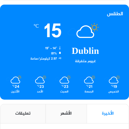
الطقس
15
℃
Dublin
19º - 14º
81%
2.97 كيلومتر/ساعة
غيوم متفرقة
24
23
23
21
19
℃
℃
℃
℃
℃
الخميس
الجمعة
السبت
الأحد
الأثنين
الأخيرة
الأشهر
تعليقات