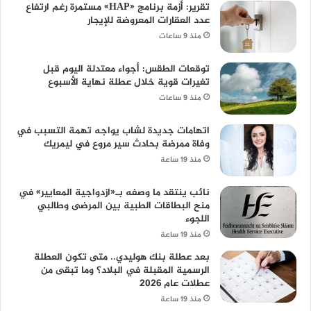
تقرير: أزمة برنامج «HAP» مستمرة رغم ارتفاع
عدد العقارات المعروضة للإيجار
منذ 9 ساعات
توقعات الطقس: أجواء معتدلة اليوم قبل
تغيرات قوية خلال عطلة نهاية الأسبوع
منذ 9 ساعات
اتهامات جديدة لشاب يواجه تهمة التسبب في
وفاة ممرضة بحادث سير مروع في ليمريك
منذ 19 ساعة
نائب ينتقد ما وصفه بـ«ازدواجية المعايير» في
منح البطاقات الطبية بين المرضى وطالبي
اللجوء
منذ 19 ساعة
بعد عطلة بنك هوليدي.. متى تكون العطلة
الرسمية المقبلة في البلاد؟ وما تبقى من
عطلات عام 2026
منذ 19 ساعة