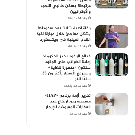
مقابل خدمات استشارية
مرتبطة بسكن طالبي اللجوء
والأوكرانيين
منذ 14 دقيقة
وفاة لاعبة شابة بعد سقوطها
بشكل مفاجئ خلال مباراة لكرة
القدم الغيلية في ويكسفورد
منذ 17 دقيقة
قطاع الوقود يحذر الحكومة:
إعادة الضرائب على الوقود
ستكون «متهورة للغاية»
وسترفع الأسعار بأكثر من 35
سنتًا للتر
منذ ساعة واحدة
تقرير: أزمة برنامج «HAP»
مستمرة رغم ارتفاع عدد
العقارات المعروضة للإيجار
منذ 12 ساعة