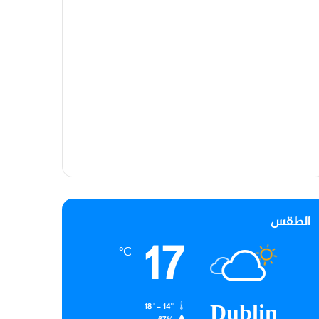
الطقس
17
℃
Dublin
18º - 14º