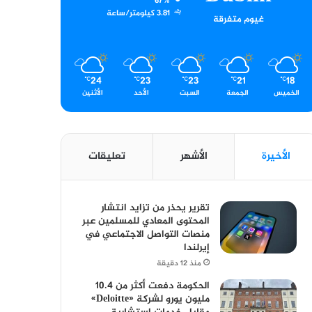
67%
3.81 كيلومتر/ساعة
غيوم متفرقة
24
23
23
21
18
℃
℃
℃
℃
℃
الخميس
الجمعة
السبت
الأحد
الأثنين
الأخيرة
الأشهر
تعليقات
تقرير يحذر من تزايد انتشار
المحتوى المعادي للمسلمين عبر
منصات التواصل الاجتماعي في
إيرلندا
منذ 12 دقيقة
الحكومة دفعت أكثر من 10.4
مليون يورو لشركة «Deloitte»