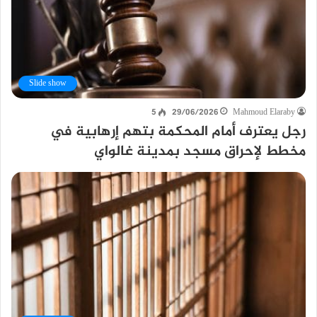
Slide show
5
29/06/2026
Mahmoud Elaraby
رجل يعترف أمام المحكمة بتهم إرهابية في
مخطط لإحراق مسجد بمدينة غالواي