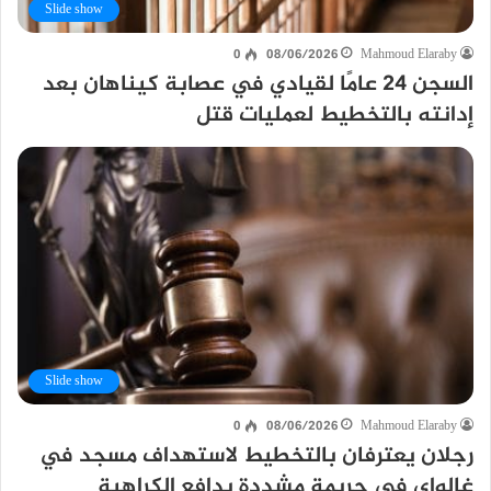
Slide show
0
08/06/2026
Mahmoud Elaraby
السجن 24 عامًا لقيادي في عصابة كيناهان بعد
إدانته بالتخطيط لعمليات قتل
Slide show
0
08/06/2026
Mahmoud Elaraby
رجلان يعترفان بالتخطيط لاستهداف مسجد في
غالواي في جريمة مشددة بدافع الكراهية