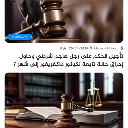
Slide show
0
20/04/2026
Mahmoud Elaraby
تأجيل الحكم على رجل هاجم شرطي وحاول
إحراق حانة تابعة لكونور ماكغريغور إلى شهر 7