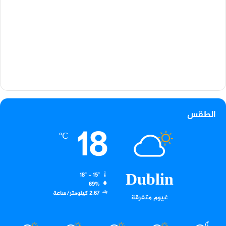
الطقس
18
℃
Dublin
18º - 15º
69%
2.67 كيلومتر/ساعة
غيوم متفرقة