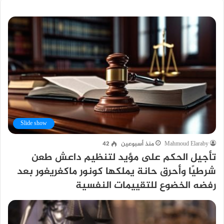
Slide show
Mahmoud Elaraby
منذ أسبوعين
42
تأجيل الحكم على مؤيد لتنظيم داعش طعن
شرطيًا وأحرق حانة يملكها كونور ماكغريغور بعد
رفضه الخضوع للتقييمات النفسية