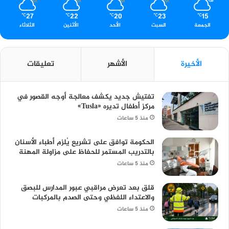
27
22
20
23
15
℃
℃
℃
℃
℃
الجمعة
السبت
الأحد
الأثنين
الثلاثاء
الأخيرة
الأشهر
تعليقات
تفتيش جديد يكشف معالجة أوجه القصور في
مركز أطفال تديره «Tusla»
منذ 5 ساعات
الحكومة توافق على تشريع يُلزم أطباء الأسنان
بالتدريب المستمر للحفاظ على مزاولة المهنة
منذ 5 ساعات
قلق بعد تعرض مراقبي عبور المدارس للبصق
والاعتداء اللفظي وحتى الصدم بالمركبات
منذ 5 ساعات