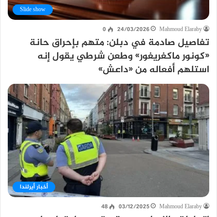
Slide show
0
24/03/2026
Mahmoud Elaraby
تفاصيل صادمة في دبلن: متهم بإحراق حانة
«كونور ماكغريغور» وطعن شرطي يقول إنه
استلهم أفعاله من «داعش»
أخبار أيرلندا
48
03/12/2025
Mahmoud Elaraby