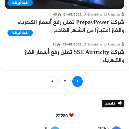
أخبار أيرلندا
45
01/09/2022
HebatAllah El Gammaa
شركة PrepayPower تعلن رفع أسعار الكهرباء
والغاز اعتبارًا من الشهر القادم
أخبار أيرلندا
75
26/08/2022
HebatAllah El Gammaa
شركة SSE Airtricity تعلن رفع أسعار الغاز
والكهرباء
»
2
1
تابعنا
27٬280
0
26٬975