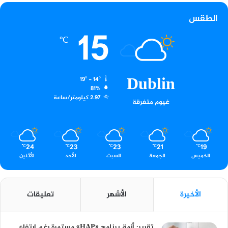
الطقس
15
℃
Dublin
19º - 14º
81%
2.97 كيلومتر/ساعة
غيوم متفرقة
24
23
23
21
19
℃
℃
℃
℃
℃
الخميس
الجمعة
السبت
الأحد
الأثنين
الأخيرة
الأشهر
تعليقات
تقرير: أزمة برنامج «HAP» مستمرة رغم ارتفاع