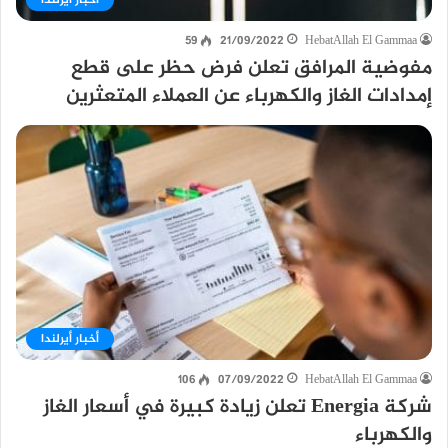
أخبار أيرلندا
59
21/09/2022
HebatAllah El Gammaa
مفوضية المرافق تعلن فرض حظر على قطع
إمدادات الغاز والكهرباء عن العملاء المتعثرين
أخبار أيرلندا
106
07/09/2022
HebatAllah El Gammaa
شركة Energia تعلن زيادة كبيرة في أسعار الغاز
والكهرباء