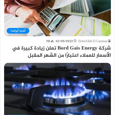
أخبار أيرلندا
118
02/09/2022
HebatAllah El Gammaa
شركة Bord Gais Energy تعلن زيادة كبيرة في
الأسعار للعملاء اعتبارًا من الشهر المقبل