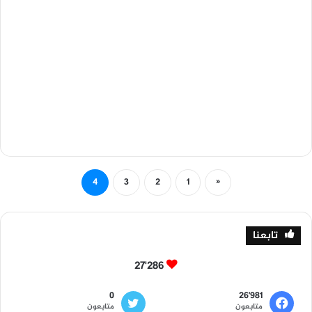
4
3
2
1
«
تابعنا
27٬286
0
26٬981
متابعون
متابعون