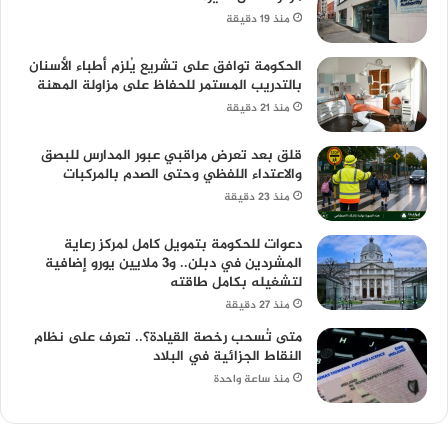
منذ 19 دقيقة
الحكومة توافق على تشريع يُلزم أطباء الأسنان
بالتدريب المستمر للحفاظ على مزاولة المهنة
منذ 21 دقيقة
قلق بعد تعرض مراقبي عبور المدارس للبصق
والاعتداء اللفظي وحتى الصدم بالمركبات
منذ 23 دقيقة
دعوات للحكومة بتمويل كامل لمركز رعاية
المشردين في دبلن.. و3 ملايين يورو إضافية
لتشغيله بكامل طاقته
منذ 27 دقيقة
متى تُسحب رخصة القيادة؟.. تعرف على نظام
النقاط الجزائية في البلاد
منذ ساعة واحدة