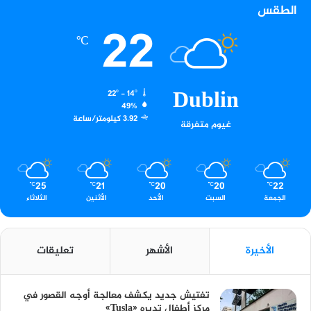
الطقس
22
℃
Dublin
22º - 14º
49%
3.92 كيلومتر/ساعة
غيوم متفرقة
25
21
20
20
22
℃
℃
℃
℃
℃
الجمعة
السبت
الأحد
الأثنين
الثلاثاء
الأخيرة
الأشهر
تعليقات
تفتيش جديد يكشف معالجة أوجه القصور في
مركز أطفال تديره «Tusla»