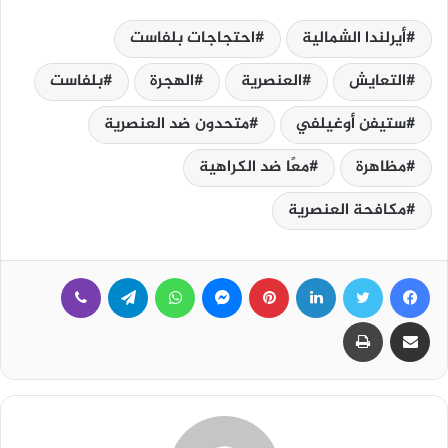
أيرلندا الشمالية
احتجاجات بلفاست
التعايش
العنصرية
الهجرة
بلفاست
ستيفن أوغيلفي
متحدون ضد العنصرية
مظاهرة
معًا ضد الكراهية
مكافحة العنصرية
فيسبوك
تويتر
لينكدإن
بينتيريست
ماسنجر
واتساب
تيلقرام
ڤايبر
مشاركة عبر البريد
طباعة