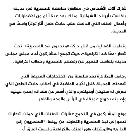
شارك آلاف الأشخاص في مظاهرة مناهضة للعنصرية في مدينة
بلفاست بأيرلندا الشمالية، وذلك بعد عدة أيام من الاضطرابات
وأعمال العنف التي اندلعت عقب حادث طعن أثار توترًا واسعًا في
المدينة.
ونُظمت الفعالية من قبل حركة «متحدون ضد العنصرية»، تحت
شعار «معًا ضد الكراهية»، حيث تجمع المشاركون أمام مبنى مجلس
مدينة بلفاست للتعبير عن رفضهم للعنصرية وخطاب الكراهية.
وجاءت المظاهرة بعد سلسلة من الاحتجاجات العنيفة التي
شهدتها المدينة خلال الأيام الماضية في أعقاب حادث الطعن الذي
تعرض له ستيفن أوغيلفي، والذي أسفر عن فقدانه إحدى عينيه
وإصابته بجروح عميقة في الرأس والوجه والظهر.
ورفع المشاركون في التجمع عشرات اللافتات التي حملت شعارات
تدعو إلى نبذ العنصرية والتطرف، من بينها: «العنصريون إلى
الخارج» و«المشكلة هي العنف والكراهية وليست العِرق أو