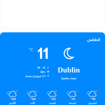
الطقس
11
℃
Dublin
19º - 9º
86%
2.7 كيلومتر/ساعة
سماء صافية
24
24
23
21
19
℃
℃
℃
℃
℃
الخميس
الجمعة
السبت
الأحد
الأثنين