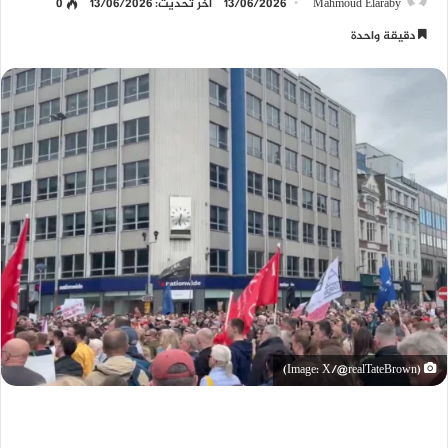
Mahmoud Elaraby
13/06/2026
آخر تحديث: 13/06/2026
0
دقيقة واحدة
(Image: X/@realTateBrown)