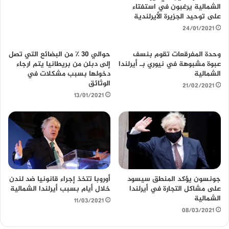
الشمالية يرغبون في استفتاء
على توحيد الجزيرة الأيرلندية
24/01/2021
وحدة المفرقعات تقوم بنسف
حوالي 30 ٪ من البضائع التي تصل
عبوة مشبوهة في نيوري بـ أيرلندا
إلى دبلن من بريطانيا يتم ارجاء
الشمالية
دخولها بسبب مشكلات في
الوثائق
21/02/2021
13/01/2021
جونسون يؤكد المنطق سيسود
أوروبا تتخذ إجراء قانونيا ضد لندن
على مشاكل التجارة في أيرلندا
خلال أيام بسبب أيرلندا الشمالية
الشمالية
11/03/2021
08/03/2021