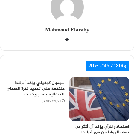
Mahmoud Elaraby
م
و
ق
ع
مقالات ذات صلة
ا
ل
سيمون كوفيني يؤكد أيرلندا
و
منفتحة على تمديد فترة السماح
ي
الانتقالية بعد بريكست
ب
07/02/2021
استطلاع للرأي يؤكد أن أكثر من
نصف المواطنين في أيرلندا