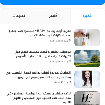
الأخيرة
الأشهر
تعليقات
تقرير: أزمة برنامج «HAP» مستمرة رغم ارتفاع
عدد العقارات المعروضة للإيجار
منذ ساعة واحدة
توقعات الطقس: أجواء معتدلة اليوم قبل
تغيرات قوية خلال عطلة نهاية الأسبوع
منذ ساعة واحدة
اتهامات جديدة لشاب يواجه تهمة التسبب في
وفاة ممرضة بحادث سير مروع في ليمريك
منذ 10 ساعات
نائب ينتقد ما وصفه بـ«ازدواجية المعايير» في
منح البطاقات الطبية بين المرضى وطالبي
اللجوء