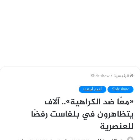
الرئيسية
/
Slide show
Slide show
أخبار أيرلندا
«معًا ضد الكراهية».. آلاف
يتظاهرون في بلفاست رفضًا
للعنصرية